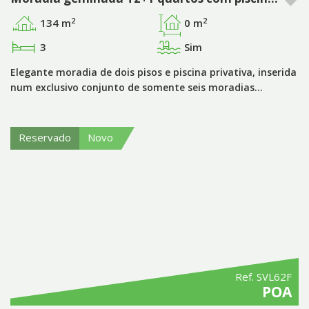
2
2
134 m
0 m
3
Sim
Elegante moradia de dois pisos e piscina privativa, inserida
num exclusivo conjunto de somente seis moradias…
Reservado
Novo
Ref. SVL62F
POA