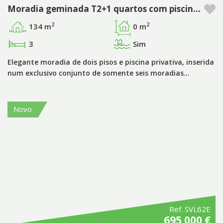
Moradia geminada T2+1 quartos com piscina privada no Pestana Silves Golfe Resort - Algarve
2
2
134 m
0 m
3
Sim
Elegante moradia de dois pisos e piscina privativa, inserida
num exclusivo conjunto de somente seis moradias…
Novo
Ref. SVL62E
695 000 €