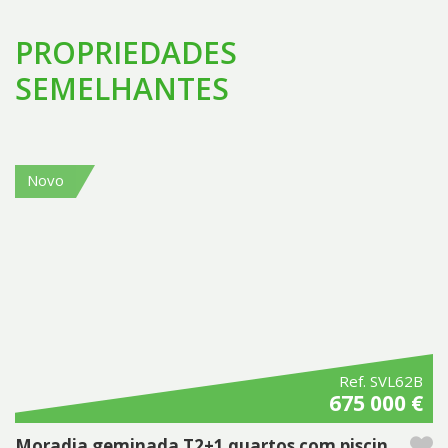
PROPRIEDADES
SEMELHANTES
Novo
Ref. SVL62B
675 000 €
Moradia geminada T2+1 quartos com piscina privada no Pestana Silves Golfe Resort - Algarve