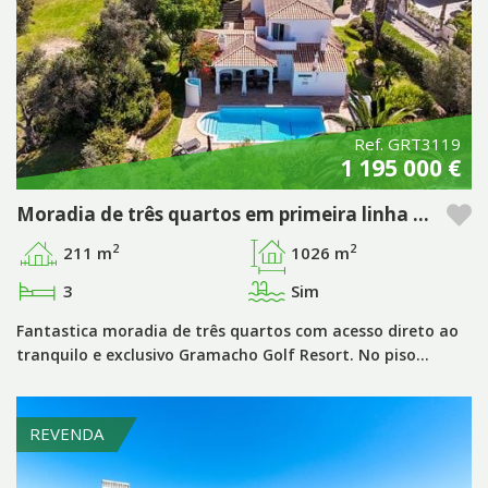
Ref. GRT3119
1 195 000 €
Moradia de três quartos em primeira linha de golfe no Silves Golf Resort – Algarve
2
2
211 m
1026 m
3
Sim
Fantastica moradia de três quartos com acesso direto ao
tranquilo e exclusivo Gramacho Golf Resort. No piso…
REVENDA