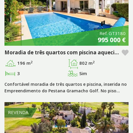
Ref. GT3180
995 000 €
Moradia de três quartos com piscina aquecida no Pestana Gramacho Golf Resort, Carvoeiro - Algarve
2
2
196 m
802 m
3
Sim
Confortável moradia de três quartos e piscina, inserida no
Empreendimento do Pestana Gramacho Golf. No piso…
REVENDA