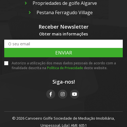
Propriedades de golfe Algarve
Pestana Ferragudo Village
Receber Newsletter
Obter mais informações
ENVIAR
Autorizo a utilização dos meus dados pessoais de acordo com a
finalidade descrita na
Política de Privacidade
deste website.
Siga-nos!
© 2026 Carvoeiro Golfe Sociedade de Mediação Imobiliária,
Unipessoal, Lda| AMI: 6051