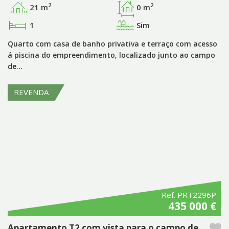
2
2
21 m
0 m
1
Sim
Quarto com casa de banho privativa e terraço com acesso
á piscina do empreendimento, localizado junto ao campo
de…
REVENDA
Ref. PRT2296P
435 000 €
Apartamento T2 com vista para o campo de golfe de Vale da Pinta – Algarve