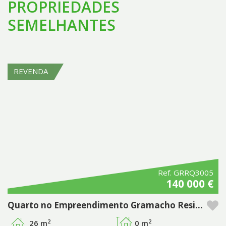
PROPRIEDADES
SEMELHANTES
REVENDA
Ref. GRRQ3005
140 000 €
Quarto no Empreendimento Gramacho Residences, Ferragudo - Algarve
2
2
26 m
0 m