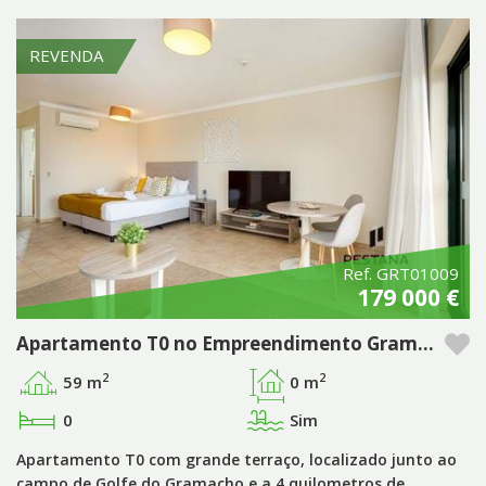
REVENDA
Ref. GRT01009
179 000 €
Apartamento T0 no Empreendimento Gramacho Residences – Algarve
2
2
59 m
0 m
0
Sim
Apartamento T0 com grande terraço, localizado junto ao
campo de Golfe do Gramacho e a 4 quilometros de…