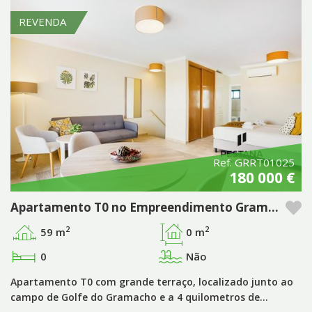
REVENDA
Ref. GRRT01025
180 000 €
Apartamento T0 no Empreendimento Gramacho Residences – Algarve
2
2
59 m
0 m
0
Não
Apartamento T0 com grande terraço, localizado junto ao
campo de Golfe do Gramacho e a 4 quilometros de…