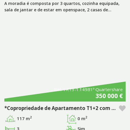
A moradia é composta por 3 quartos, cozinha equipada,
sala de jantar e de estar em openspace, 2 casas de…
Ref. TRT3-1.149B1º Quartershare
350 000 €
*Copropriedade de Apartamento T1+2 com piscina privativa no empreendimento Pestana Tróia Eco Resort & Residences
2
2
117 m
0 m
3
Sim