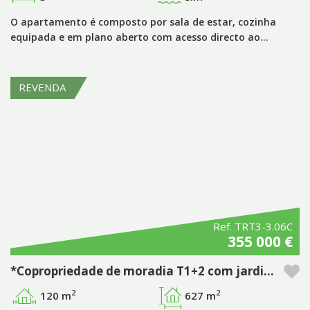
O apartamento é composto por sala de estar, cozinha
equipada e em plano aberto com acesso directo ao…
REVENDA
Ref. TRT3-3.06C
355 000 €
*Copropriedade de moradia T1+2 com jardim e deck privados no empreendimento Pestana Tróia Eco Resort & Residences
2
2
120 m
627 m