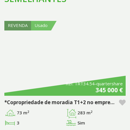
REVENDA
Usado
Ref. TRT34.54-quartershare
345 000 €
*Copropriedade de moradia T1+2 no empreendimento Pestana Tróia Eco Resort & Residences
2
2
73 m
283 m
3
Sim