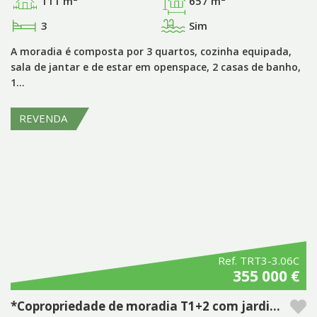
111 m
657 m
3
Sim
A moradia é composta por 3 quartos, cozinha equipada,
sala de jantar e de estar em openspace, 2 casas de banho,
1…
REVENDA
Ref. TRT3-3.06C
355 000 €
*Copropriedade de moradia T1+2 com jardim e deck privados no empreendimento Pestana Tróia Eco Resort & Residences