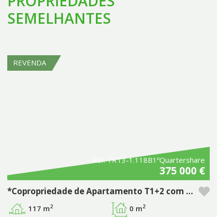
PROPRIEDADES
SEMELHANTES
REVENDA
Ref. TRT3-1.118B1ºQuartershare
375 000 €
*Copropriedade de Apartamento T1+2 com piscina privativa no empreendimento Pestana Tróia Eco Resort & Residences
2
2
117 m
0 m