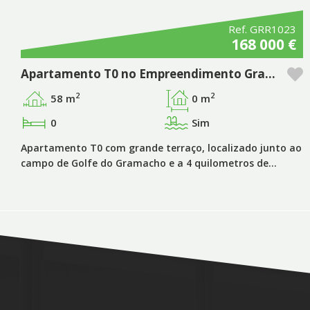
Ref. GRR1023
168 000 €
Apartamento T0 no Empreendimento Gramacho Residences – Algarve
2
2
58 m
0 m
0
Sim
Apartamento T0 com grande terraço, localizado junto ao
campo de Golfe do Gramacho e a 4 quilometros de…