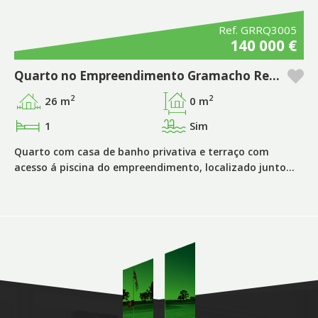
Ref. GRRQ3005
140 000 €
Quarto no Empreendimento Gramacho Residences, Ferragudo - Algarve
2
2
26 m
0 m
1
Sim
Quarto com casa de banho privativa e terraço com
acesso á piscina do empreendimento, localizado junto…