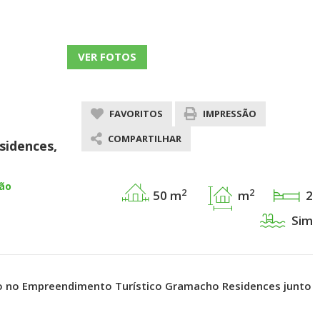
VER FOTOS
FAVORITOS
IMPRESSÃO
COMPARTILHAR
sidences,
ção
2
2
50 m
m
2
Sim
nho no Empreendimento Turístico Gramacho Residences junto