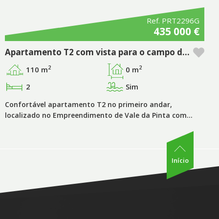
Ref. PRT2296G
435 000 €
Apartamento T2 com vista para o campo de golfe de Vale da Pinta – Algarve
2
2
110 m
0 m
2
Sim
Confortável apartamento T2 no primeiro andar,
localizado no Empreendimento de Vale da Pinta com…
Início