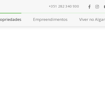
+351 282 340 930
ropriedades
Empreendimentos
Viver no Alga