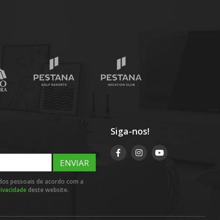
Siga-nos!
ENVIAR
ados pessoais de acordo com a
rivacidade
deste website.