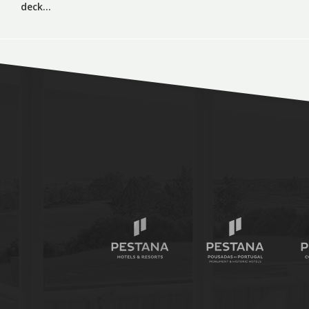
deck…