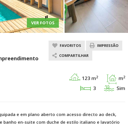
VER FOTOS
FAVORITOS
IMPRESSÃO
COMPARTILHAR
empreendimento
2
2
123 m
m
3
Sim
quipada e em plano aberto com acesso directo ao deck,
de banho en-suite com duche de estilo italiano e lavatório