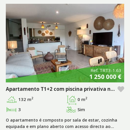
Ref. TRT3-1.63
1 250 000 €
Apartamento T1+2 com piscina privativa no empreendimento Pestana Tróia Eco Resort & Residences
2
2
132 m
0 m
3
Sim
O apartamento é composto por sala de estar, cozinha
equipada e em plano aberto com acesso directo ao…