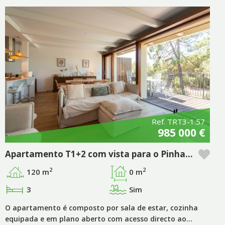
Ref. TRT3-1.57
985 000 €
Apartamento T1+2 com vista para o Pinhal no empreendimento Pestana Tróia Eco Resort & Residences
2
2
120 m
0 m
3
Sim
O apartamento é composto por sala de estar, cozinha
equipada e em plano aberto com acesso directo ao…