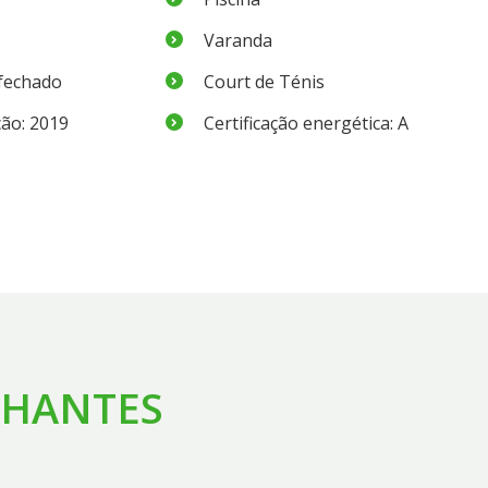
Varanda
fechado
Court de Ténis
ão: 2019
Certificação energética: A
LHANTES