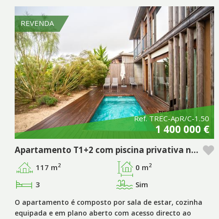
REVENDA
Ref. TREC-ApR/C-1.50
1 400 000 €
Apartamento T1+2 com piscina privativa no empreendimento Pestana Tróia Eco Resort & Residences
2
2
117 m
0 m
3
Sim
O apartamento é composto por sala de estar, cozinha
equipada e em plano aberto com acesso directo ao