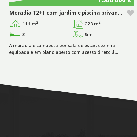
Moradia T2+1 com jardim e piscina privada no empreendimento Pestana Tróia Eco Resort & Residences
2
2
111 m
228 m
3
Sim
A moradia é composta por sala de estar, cozinha
equipada e em plano aberto com acesso direto á…