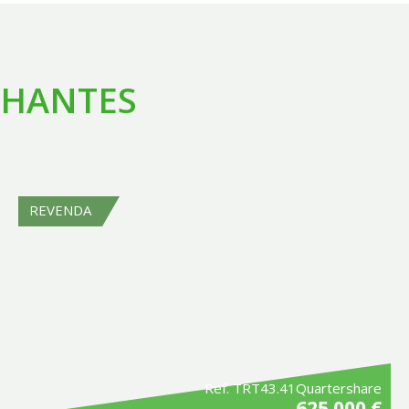
LHANTES
REVENDA
Ref. TRT43.41Quartershare
625 000 €