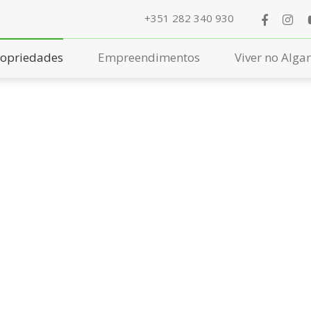
+351 282 340 930
ropriedades
Empreendimentos
Viver no Alga