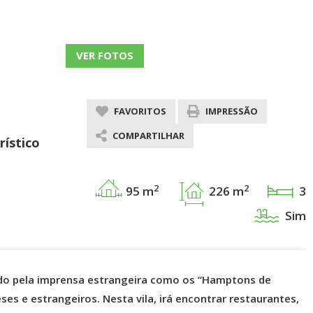
VER FOTOS
FAVORITOS
IMPRESSÃO
COMPARTILHAR
ístico
2
2
95 m
226 m
3
Sim
rado pela imprensa estrangeira como os “Hamptons de
es e estrangeiros. Nesta vila, irá encontrar restaurantes,