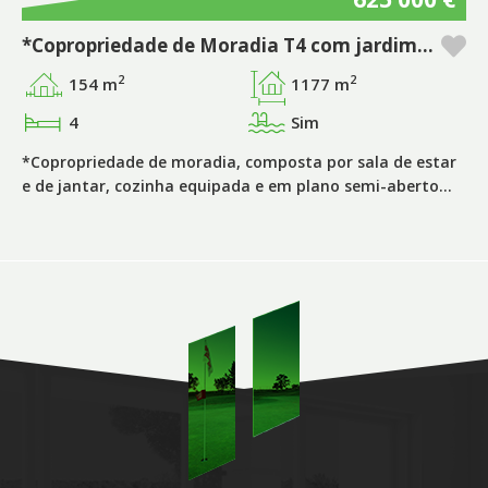
*Copropriedade de Moradia T4 com jardim e piscina privada no empreendimento Pestana Tróia Eco Resort & Residences
2
2
154 m
1177 m
4
Sim
*Copropriedade de moradia, composta por sala de estar
e de jantar, cozinha equipada e em plano semi-aberto…