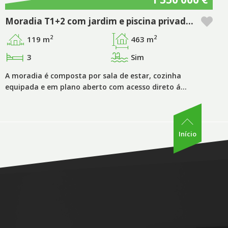
Moradia T1+2 com jardim e piscina privada no empreendimento Pestana Tróia Eco Resort & Residences
2
2
119 m
463 m
3
Sim
A moradia é composta por sala de estar, cozinha
equipada e em plano aberto com acesso direto á…
Início